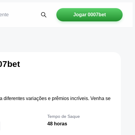
ente
Jogar 0007bet
07bet
 diferentes variações e prêmios incríveis. Venha se
Tempo de Saque
48 horas