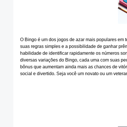
O Bingo é um dos jogos de azar mais populares em 
suas regras simples e a possibilidade de ganhar prêm
habilidade de identificar rapidamente os números s
diversas variações do Bingo, cada uma com suas pecu
bônus que aumentam ainda mais as chances de vitória
social e divertido. Seja você um novato ou um veter