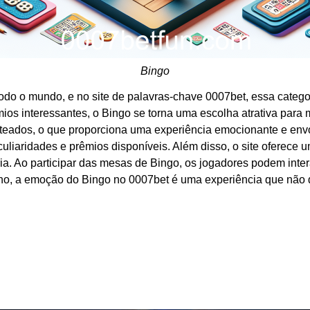
Bingo
todo o mundo, e no site de palavras-chave 0007bet, essa cate
ios interessantes, o Bingo se torna uma escolha atrativa para 
orteados, o que proporciona uma experiência emocionante e env
liaridades e prêmios disponíveis. Além disso, o site oferece 
. Ao participar das mesas de Bingo, os jogadores podem intera
ano, a emoção do Bingo no 0007bet é uma experiência que não 