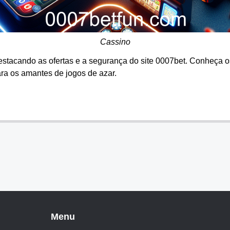
Cassino
destacando as ofertas e a segurança do site 0007bet. Conheça o
ra os amantes de jogos de azar.
Menu